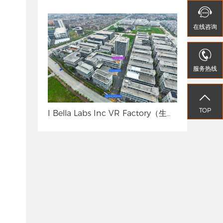


在线
在线
咨询
咨询


服务热线
服务热线


TOP
TOP
I Bella Labs Inc VR Factory（生物化工行业）