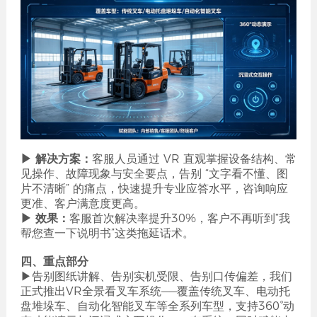
▶ 解决方案：
客服人员通过 VR 直观掌握设备结构、常
见操作、故障现象与安全要点，告别 “文字看不懂、图
片不清晰” 的痛点，快速提升专业应答水平，咨询响应
更准、客户满意度更高。
▶ 效果：
客服首次解决率提升30%，客户不再听到“我
帮您查一下说明书”这类拖延话术。
四、重点部分
▶告别图纸讲解、告别实机受限、告别口传偏差，我们
正式推出VR全景看叉车系统——覆盖传统叉车、电动托
盘堆垛车、自动化智能叉车等全系列车型，支持360°动