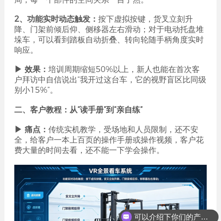
2、功能实时动态触发：
按下虚拟按键，货叉立刻升
降、门架前倾后仰、侧移器左右滑动；对于电动托盘堆
垛车，可以看到踏板自动折叠、转向轮随手柄角度实时
响应。
▶ 效果：
培训周期缩短50%以上，新人也能在首次客
户拜访中自信说出“我开过这台车，它的视野盲区比同级
别小15%”。
二、客户教程：从“读手册”到“亲自练”
▶ 痛点：
传统实机教学，受场地和人员限制，还不安
全，给客户一本上百页的操作手册或操作视频，客户花
费大量的时间去看，还不能一下学会操作。
可以介绍下你们的产品么