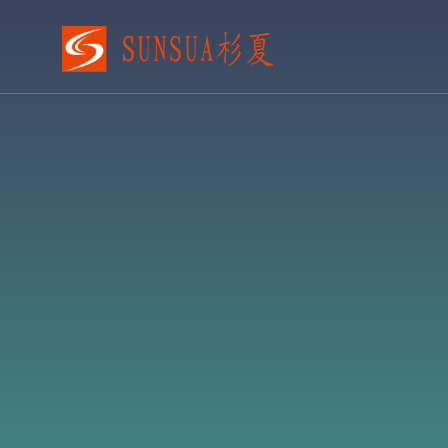
VR工厂/园区招商
VR开发
云展厅
Ai