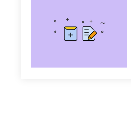
小程序是一种不用下载就能使用的应用，也是一项门
的发展，已经构造了新的小程序开发环境和开发者生
IT行业里一个真正能够影响到普通程序员的创新成果
入到了小程序的开发，与我们一起共同发力推动小程
高效
流量
用户体验
低成本