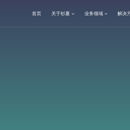
首页
关于杉夏
业务领域
解决
数字人/视频制作
公司新闻
VR学校/医院/乡村文旅
行业新闻
小程序开发
VR看房
常见问题
高端网站