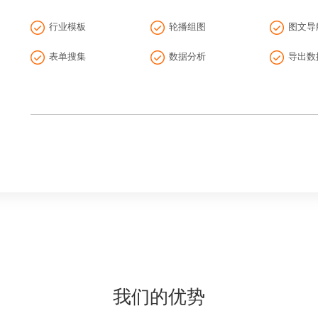
行业模板
轮播组图
图文导
槛非常高的创新，经过将近两年
表单搜集
数据分析
导出数
态。小程序也是这么多年来中国
，已经有超过150万的开发者加
序的发展
我们的优势