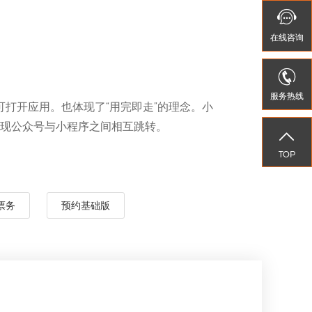


在线
在线
咨询
咨询


服务热线
服务热线
打开应用。也体现了“用完即走”的理念。小
现公众号与小程序之间相互跳转。


TOP
TOP
票务
预约基础版