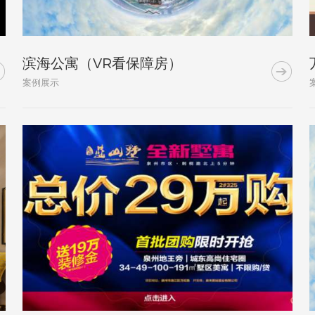
滨海公寓（VR看保障房）


案例展示