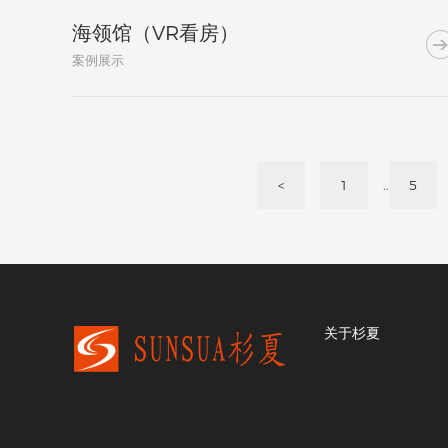
海领馆（VR看房）
案例展示
..
<
1
5
关于杉夏