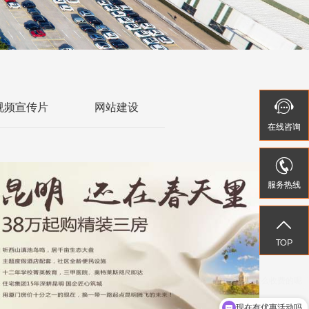


视频宣传片
网站建设
在线
在线
咨询
咨询


服务热线
服务热线


TOP
TOP
现在有优惠活动吗