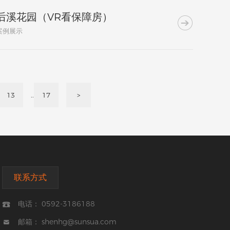
后溪花园（VR看保障房）

案例展示
..
13
17
>
联系方式
电话： 0592-3186188

邮箱： shenhg@sunsua.com
