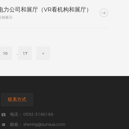
电力公司和展厅（VR看机构和展厅）

案例展示
..
10
17
>
联系方式
电话： 0592-3186188

邮箱： shenhg@sunsua.com
