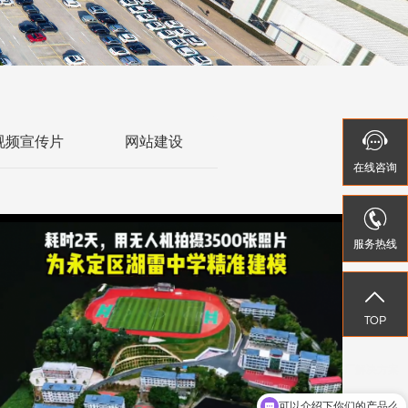


视频宣传片
网站建设
在线
在线
咨询
咨询


服务热线
服务热线


TOP
TOP
可以介绍下你们的产品么